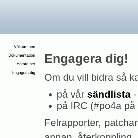
Välkommen
<
Engagera dig!
Dokumentation
<
Hämta ner
<
Engagera dig
<
Om du vill bidra så k
på vår
sändlista
på IRC (#po4a på
Felrapporter, patcha
annan återkoppling 