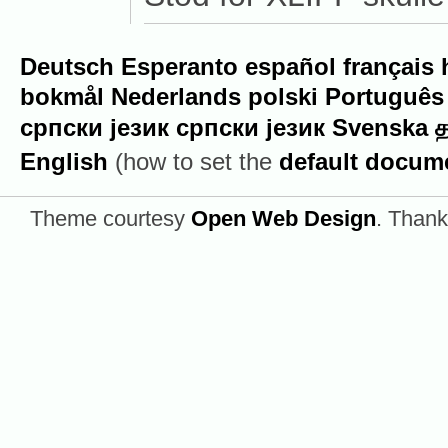
Deutsch
Esperanto
español
français
bokmål
Nederlands
polski
Português
српски језик
српски језик
Svenska
த
English
(how to set the
default docum
Theme courtesy
Open Web Design
. Thank